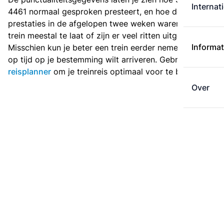
Internat
4461 normaal gesproken presteert, en hoe de
prestaties in de afgelopen twee weken waren. Is deze
trein meestal te laat of zijn er veel ritten uitgevallen?
Informat
Misschien kun je beter een trein eerder nemen als je
op tijd op je bestemming wilt arriveren. Gebruik de
reisplanner
om je treinreis optimaal voor te bereiden.
Over