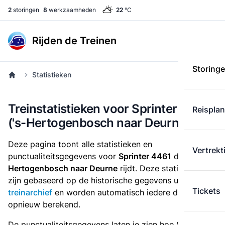
2
storingen
8
werkzaamheden
22
°C
Rijden de Treinen
Storing
Statistieken
Treinstatistieken voor Sprinter 4461
Reispla
('s-Hertogenbosch naar Deurne)
Deze pagina toont alle statistieken en
Vertrekt
punctualiteitsgegevens voor
Sprinter 4461
die
van 's-
Hertogenbosch naar Deurne
rijdt. Deze statistieken
zijn gebaseerd op de historische gegevens uit het
Tickets
treinarchief
en worden automatisch iedere dag
opnieuw berekend.
De punctualiteitsgegevens laten je zien hoe Sprinter