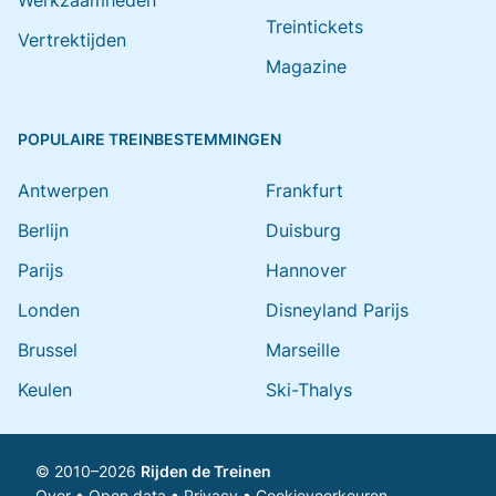
Werkzaamheden
Treintickets
Vertrektijden
Magazine
POPULAIRE TREINBESTEMMINGEN
Antwerpen
Frankfurt
Berlijn
Duisburg
Parijs
Hannover
Londen
Disneyland Parijs
Brussel
Marseille
Keulen
Ski-Thalys
© 2010–2026
Rijden de Treinen
Over
•
Open data
•
Privacy
•
Cookievoorkeuren