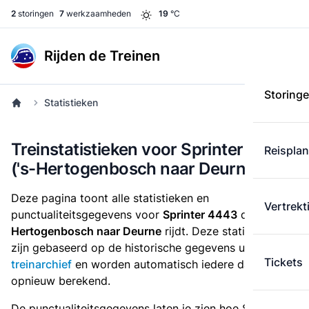
2
storingen
7
werkzaamheden
19
°C
Rijden de Treinen
Storing
Statistieken
Treinstatistieken voor Sprinter 4443
Reispla
('s-Hertogenbosch naar Deurne)
Deze pagina toont alle statistieken en
Vertrekt
punctualiteitsgegevens voor
Sprinter 4443
die
van 's-
Hertogenbosch naar Deurne
rijdt. Deze statistieken
zijn gebaseerd op de historische gegevens uit het
Tickets
treinarchief
en worden automatisch iedere dag
opnieuw berekend.
De punctualiteitsgegevens laten je zien hoe Sprinter