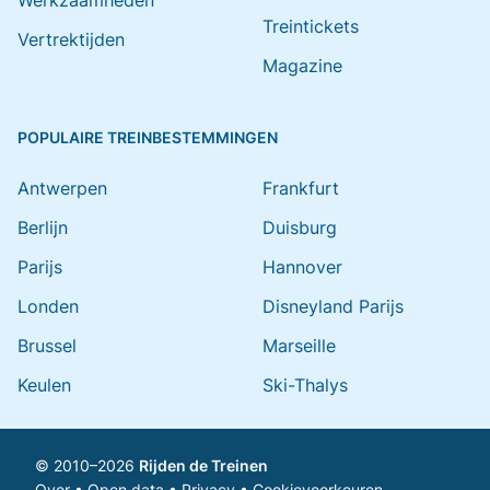
Werkzaamheden
Treintickets
Vertrektijden
Magazine
POPULAIRE TREINBESTEMMINGEN
Antwerpen
Frankfurt
Berlijn
Duisburg
Parijs
Hannover
Londen
Disneyland Parijs
Brussel
Marseille
Keulen
Ski-Thalys
© 2010–2026
Rijden de Treinen
Over
•
Open data
•
Privacy
•
Cookievoorkeuren