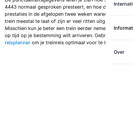
Internat
4443 normaal gesproken presteert, en hoe de
prestaties in de afgelopen twee weken waren. Is deze
trein meestal te laat of zijn er veel ritten uitgevallen?
Informat
Misschien kun je beter een trein eerder nemen als je
op tijd op je bestemming wilt arriveren. Gebruik de
reisplanner
om je treinreis optimaal voor te bereiden.
Over