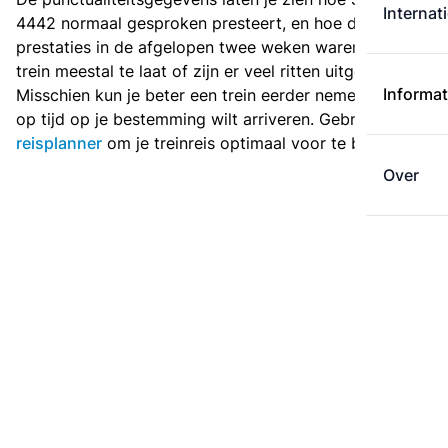
Internat
4442 normaal gesproken presteert, en hoe de
prestaties in de afgelopen twee weken waren. Is deze
trein meestal te laat of zijn er veel ritten uitgevallen?
Informat
Misschien kun je beter een trein eerder nemen als je
op tijd op je bestemming wilt arriveren. Gebruik de
reisplanner
om je treinreis optimaal voor te bereiden.
Over