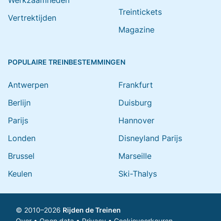
Werkzaamheden
Treintickets
Vertrektijden
Magazine
POPULAIRE TREINBESTEMMINGEN
Antwerpen
Frankfurt
Berlijn
Duisburg
Parijs
Hannover
Londen
Disneyland Parijs
Brussel
Marseille
Keulen
Ski-Thalys
© 2010–2026
Rijden de Treinen
Over
•
Open data
•
Privacy
•
Cookievoorkeuren