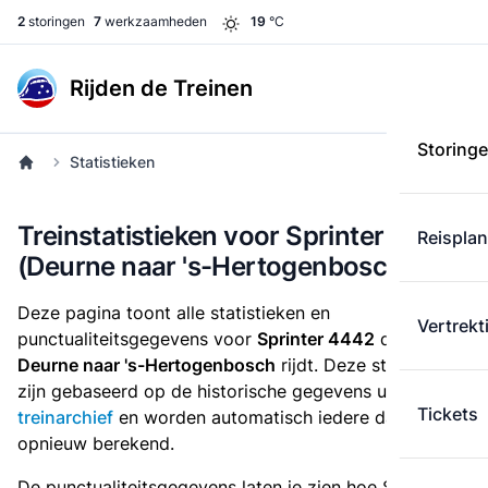
2
storingen
7
werkzaamheden
19
°C
Rijden de Treinen
Storing
Statistieken
Treinstatistieken voor Sprinter 4442
Reispla
(Deurne naar 's-Hertogenbosch)
Deze pagina toont alle statistieken en
Vertrekt
punctualiteitsgegevens voor
Sprinter 4442
die
van
Deurne naar 's-Hertogenbosch
rijdt. Deze statistieken
zijn gebaseerd op de historische gegevens uit het
Tickets
treinarchief
en worden automatisch iedere dag
opnieuw berekend.
De punctualiteitsgegevens laten je zien hoe Sprinter