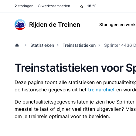
2
storingen
8
werkzaamheden
18
°C
Rijden de Treinen
Storingen en we
Statistieken
Treinstatistieken
Sprinter 4436 
Treinstatistieken voor 
Deze pagina toont alle statistieken en punctualitei
de historische gegevens uit het
treinarchief
en worde
De punctualiteitsgegevens laten je zien hoe Sprinte
meestal te laat of zijn er veel ritten uitgevallen? Mi
om je treinreis optimaal voor te bereiden.