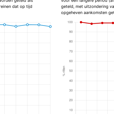
worden geteld als
voor een langere period (af
reinen dat op tijd
geteld, met uitzondering va
opgeheven aankomsten get