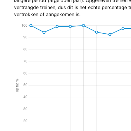
langere period (afgelopen jaar). Opgeheven treinen 
vertraagde treinen, dus dit is het echte percentage t
vertrokken of aangekomen is.