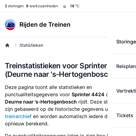
2
storingen
8
werkzaamheden
18
°C
Rijden de Treinen
Storing
Statistieken
Treinstatistieken voor Sprinter 4424
Reispla
(Deurne naar 's-Hertogenbosch)
Deze pagina toont alle statistieken en
Vertrekt
punctualiteitsgegevens voor
Sprinter 4424
die
van
Deurne naar 's-Hertogenbosch
rijdt. Deze statistieken
zijn gebaseerd op de historische gegevens uit het
Tickets
treinarchief
en worden automatisch iedere dag
opnieuw berekend.
De punctualiteitsgegevens laten je zien hoe Sprinter