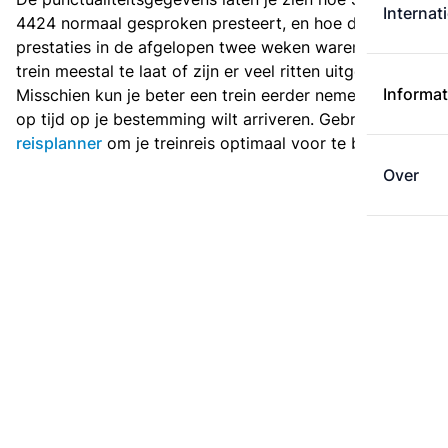
Internat
4424 normaal gesproken presteert, en hoe de
prestaties in de afgelopen twee weken waren. Is deze
trein meestal te laat of zijn er veel ritten uitgevallen?
Informat
Misschien kun je beter een trein eerder nemen als je
op tijd op je bestemming wilt arriveren. Gebruik de
reisplanner
om je treinreis optimaal voor te bereiden.
Over