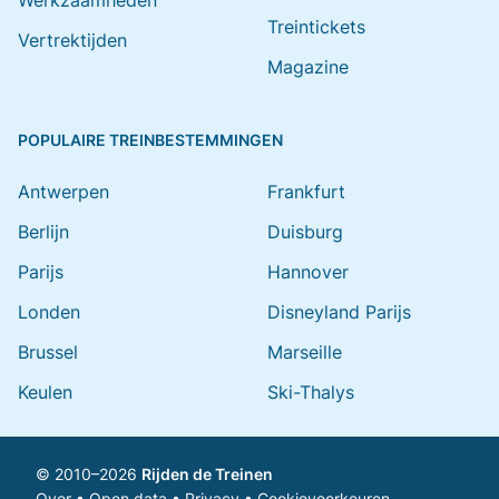
Werkzaamheden
Treintickets
Vertrektijden
Magazine
POPULAIRE TREINBESTEMMINGEN
Antwerpen
Frankfurt
Berlijn
Duisburg
Parijs
Hannover
Londen
Disneyland Parijs
Brussel
Marseille
Keulen
Ski-Thalys
© 2010–2026
Rijden de Treinen
Over
•
Open data
•
Privacy
•
Cookievoorkeuren