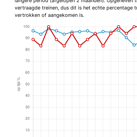
langere period (afgelopen 2 maanden). Opgeheven t
vertraagde treinen, dus dit is het echte percentage t
vertrokken of aangekomen is.