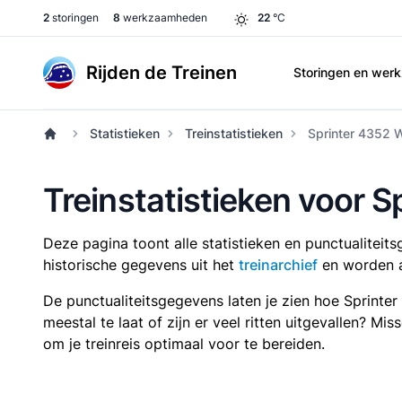
2
storingen
8
werkzaamheden
22
°C
Rijden de Treinen
Storingen en we
Statistieken
Treinstatistieken
Sprinter 4352 W
Treinstatistieken voor 
Deze pagina toont alle statistieken en punctualitei
historische gegevens uit het
treinarchief
en worden a
De punctualiteitsgegevens laten je zien hoe Sprinte
meestal te laat of zijn er veel ritten uitgevallen? Mi
om je treinreis optimaal voor te bereiden.