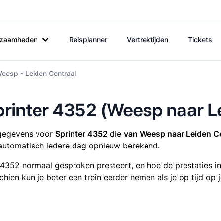
rkzaamheden
Reisplanner
Vertrektijden
Tickets
eesp - Leiden Centraal
Sprinter 4352 (Weesp naar L
tsgegevens voor
Sprinter 4352
die
van Weesp naar Leiden Ce
utomatisch iedere dag opnieuw berekend.
r 4352 normaal gesproken presteert, en hoe de prestaties i
sschien kun je beter een trein eerder nemen als je op tijd o