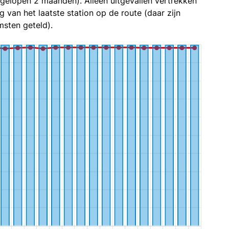
fgelopen 2 maanden). Alleen uitgevallen vertrekken
g van het laatste station op de route (daar zijn
sten geteld).