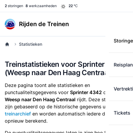
2
storingen
8
werkzaamheden
22
°C
Rijden de Treinen
Storing
Statistieken
Treinstatistieken voor Sprinter 4342
Reispla
(Weesp naar Den Haag Centraal)
Deze pagina toont alle statistieken en
Vertrekt
punctualiteitsgegevens voor
Sprinter 4342
die
van
Weesp naar Den Haag Centraal
rijdt. Deze statistieken
zijn gebaseerd op de historische gegevens uit het
Tickets
treinarchief
en worden automatisch iedere dag
opnieuw berekend.
De punctualiteitsgegevens laten je zien hoe Sprinter