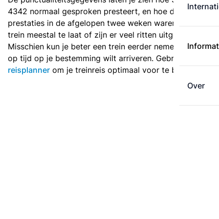
Internat
4342 normaal gesproken presteert, en hoe de
prestaties in de afgelopen twee weken waren. Is deze
trein meestal te laat of zijn er veel ritten uitgevallen?
Informat
Misschien kun je beter een trein eerder nemen als je
op tijd op je bestemming wilt arriveren. Gebruik de
reisplanner
om je treinreis optimaal voor te bereiden.
Over