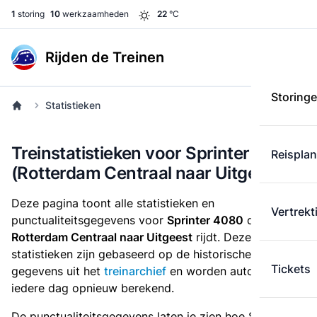
1
storing
10
werkzaamheden
22
°C
Rijden de Treinen
Storing
Statistieken
Treinstatistieken voor Sprinter 4080
Reispla
(Rotterdam Centraal naar Uitgeest)
Deze pagina toont alle statistieken en
Vertrekt
punctualiteitsgegevens voor
Sprinter 4080
die
van
Rotterdam Centraal naar Uitgeest
rijdt. Deze
statistieken zijn gebaseerd op de historische
Tickets
gegevens uit het
treinarchief
en worden automatisch
iedere dag opnieuw berekend.
De punctualiteitsgegevens laten je zien hoe Sprinter