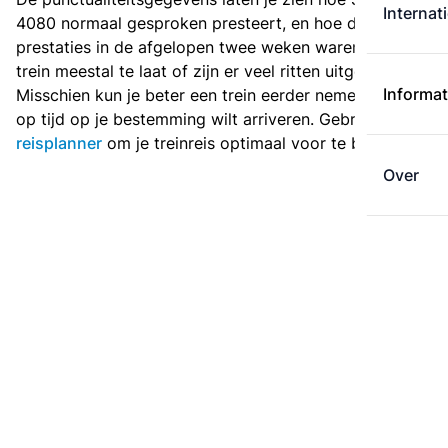
Internat
4080 normaal gesproken presteert, en hoe de
prestaties in de afgelopen twee weken waren. Is deze
trein meestal te laat of zijn er veel ritten uitgevallen?
Informat
Misschien kun je beter een trein eerder nemen als je
op tijd op je bestemming wilt arriveren. Gebruik de
reisplanner
om je treinreis optimaal voor te bereiden.
Over