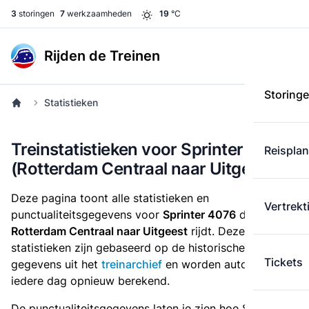
3
storingen
7
werkzaamheden
19
°C
Rijden de Treinen
Storing
Statistieken
Treinstatistieken voor Sprinter 4076
Reispla
(Rotterdam Centraal naar Uitgeest)
Deze pagina toont alle statistieken en
Vertrekt
punctualiteitsgegevens voor
Sprinter 4076
die
van
Rotterdam Centraal naar Uitgeest
rijdt. Deze
statistieken zijn gebaseerd op de historische
Tickets
gegevens uit het
treinarchief
en worden automatisch
iedere dag opnieuw berekend.
De punctualiteitsgegevens laten je zien hoe Sprinter