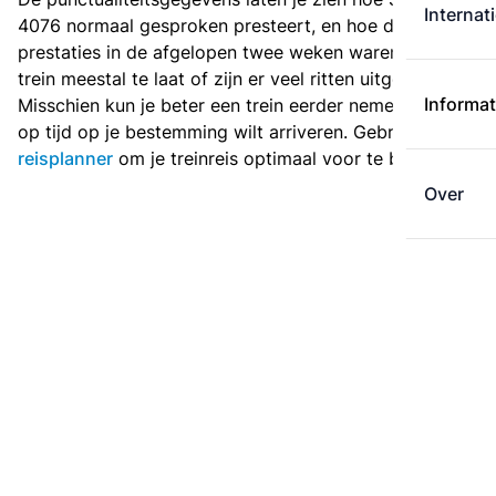
Internat
4076 normaal gesproken presteert, en hoe de
prestaties in de afgelopen twee weken waren. Is deze
trein meestal te laat of zijn er veel ritten uitgevallen?
Informat
Misschien kun je beter een trein eerder nemen als je
op tijd op je bestemming wilt arriveren. Gebruik de
reisplanner
om je treinreis optimaal voor te bereiden.
Over