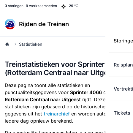
3
storingen
9
werkzaamheden
29
°C
Rijden de Treinen
Storing
Statistieken
Treinstatistieken voor Sprinter 4066
Reispla
(Rotterdam Centraal naar Uitgeest)
Deze pagina toont alle statistieken en
Vertrekt
punctualiteitsgegevens voor
Sprinter 4066
die
van
Rotterdam Centraal naar Uitgeest
rijdt. Deze
statistieken zijn gebaseerd op de historische
Tickets
gegevens uit het
treinarchief
en worden automatisch
iedere dag opnieuw berekend.
De punctualiteitsgegevens laten je zien hoe Sprinter