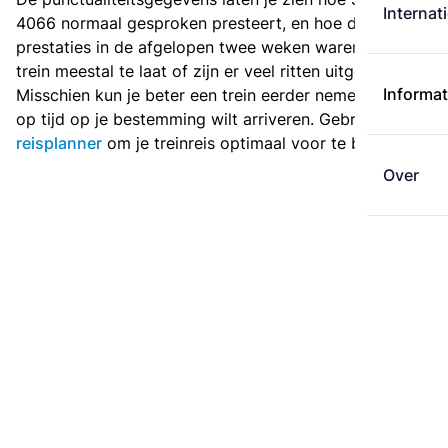
Internat
4066 normaal gesproken presteert, en hoe de
prestaties in de afgelopen twee weken waren. Is deze
trein meestal te laat of zijn er veel ritten uitgevallen?
Informat
Misschien kun je beter een trein eerder nemen als je
op tijd op je bestemming wilt arriveren. Gebruik de
reisplanner
om je treinreis optimaal voor te bereiden.
Over