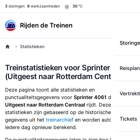
3
storingen
9
werkzaamheden
30
°C
Rijden de Treinen
Storing
Statistieken
Treinstatistieken voor Sprinter 4061
Reispla
(Uitgeest naar Rotterdam Centraal)
Deze pagina toont alle statistieken en
Vertrekt
punctualiteitsgegevens voor
Sprinter 4061
die
van
Uitgeest naar Rotterdam Centraal
rijdt. Deze
statistieken zijn gebaseerd op de historische
Tickets
gegevens uit het
treinarchief
en worden automatisch
iedere dag opnieuw berekend.
De punctualiteitsgegevens laten je zien hoe Sprinter