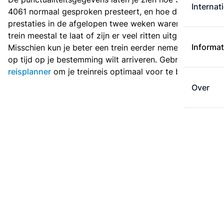
Internat
4061 normaal gesproken presteert, en hoe de
prestaties in de afgelopen twee weken waren. Is deze
trein meestal te laat of zijn er veel ritten uitgevallen?
Informat
Misschien kun je beter een trein eerder nemen als je
op tijd op je bestemming wilt arriveren. Gebruik de
reisplanner
om je treinreis optimaal voor te bereiden.
Over