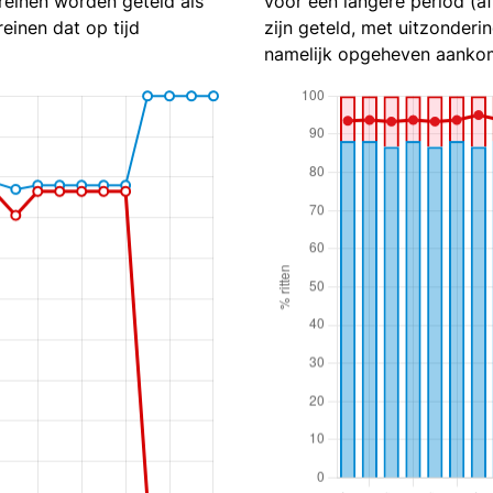
reinen worden geteld als
voor een langere period (a
reinen dat op tijd
zijn geteld, met uitzonderin
namelijk opgeheven aankom