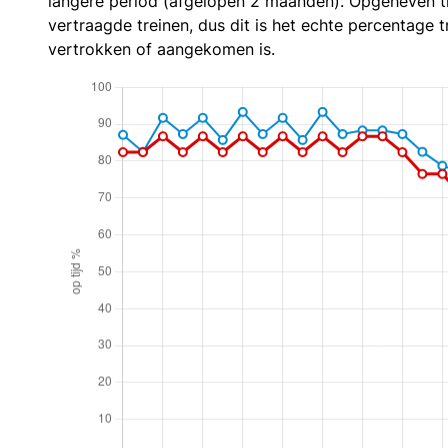
langere period (afgelopen 2 maanden). Opgeheven t
vertraagde treinen, dus dit is het echte percentage t
vertrokken of aangekomen is.