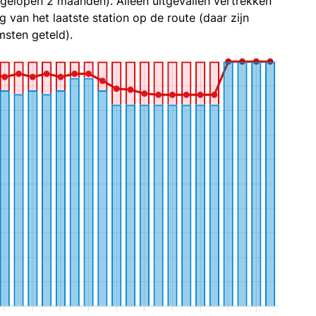
fgelopen 2 maanden). Alleen uitgevallen vertrekken
g van het laatste station op de route (daar zijn
sten geteld).