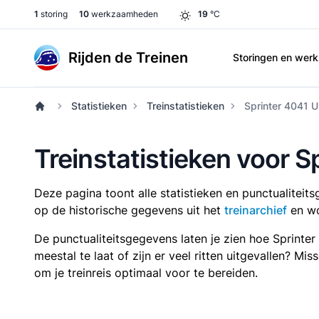
1
storing
10
werkzaamheden
19
°C
Rijden de Treinen
Storingen en we
Statistieken
Treinstatistieken
Sprinter 4041 U
Treinstatistieken voor S
Deze pagina toont alle statistieken en punctualitei
op de historische gegevens uit het
treinarchief
en wo
De punctualiteitsgegevens laten je zien hoe Sprinte
meestal te laat of zijn er veel ritten uitgevallen? Mi
om je treinreis optimaal voor te bereiden.