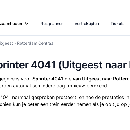
rkzaamheden
Reisplanner
Vertrektijden
Tickets
itgeest - Rotterdam Centraal
printer 4041 (Uitgeest naa
tsgegevens voor
Sprinter 4041
die
van Uitgeest naar Rotter
rden automatisch iedere dag opnieuw berekend.
r 4041 normaal gesproken presteert, en hoe de prestaties i
sschien kun je beter een trein eerder nemen als je op tijd o