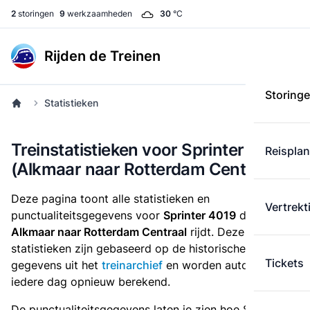
2
storingen
9
werkzaamheden
30
°C
Rijden de Treinen
Storing
Statistieken
Treinstatistieken voor Sprinter 4019
Reispla
(Alkmaar naar Rotterdam Centraal)
Deze pagina toont alle statistieken en
Vertrekt
punctualiteitsgegevens voor
Sprinter 4019
die
van
Alkmaar naar Rotterdam Centraal
rijdt. Deze
statistieken zijn gebaseerd op de historische
Tickets
gegevens uit het
treinarchief
en worden automatisch
iedere dag opnieuw berekend.
De punctualiteitsgegevens laten je zien hoe Sprinter