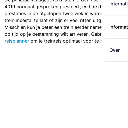
Internat
4019 normaal gesproken presteert, en hoe de
prestaties in de afgelopen twee weken waren. Is deze
trein meestal te laat of zijn er veel ritten uitgevallen?
Informat
Misschien kun je beter een trein eerder nemen als je
op tijd op je bestemming wilt arriveren. Gebruik de
reisplanner
om je treinreis optimaal voor te bereiden.
Over