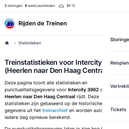
2
storingen
9
werkzaamheden
31
°C
Rijden de Treinen
Storing
Statistieken
Treinstatistieken voor Intercity 3962
Reispla
(Heerlen naar Den Haag Centraal)
Deze pagina toont alle statistieken en
Vertrekt
punctualiteitsgegevens voor
Intercity 3962
die
van
Heerlen naar Den Haag Centraal
rijdt. Deze
statistieken zijn gebaseerd op de historische
Tickets
gegevens uit het
treinarchief
en worden automatisch
iedere dag opnieuw berekend.
De punctualiteitsgegevens laten je zien hoe Intercity