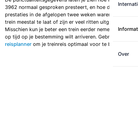
Internat
3962 normaal gesproken presteert, en hoe de
prestaties in de afgelopen twee weken waren. Is deze
trein meestal te laat of zijn er veel ritten uitgevallen?
Informat
Misschien kun je beter een trein eerder nemen als je
op tijd op je bestemming wilt arriveren. Gebruik de
reisplanner
om je treinreis optimaal voor te bereiden.
Over