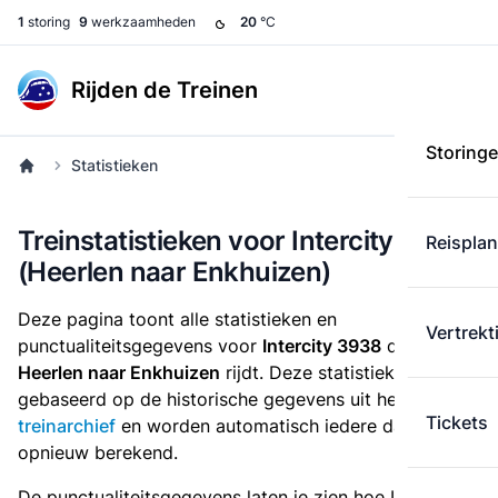
1
storing
9
werkzaamheden
20
°C
Rijden de Treinen
Storing
Statistieken
Treinstatistieken voor Intercity 3938
Reispla
(Heerlen naar Enkhuizen)
Deze pagina toont alle statistieken en
Vertrekt
punctualiteitsgegevens voor
Intercity 3938
die
van
Heerlen naar Enkhuizen
rijdt. Deze statistieken zijn
gebaseerd op de historische gegevens uit het
Tickets
treinarchief
en worden automatisch iedere dag
opnieuw berekend.
De punctualiteitsgegevens laten je zien hoe Intercity