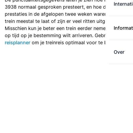
Internat
3938 normaal gesproken presteert, en hoe de
prestaties in de afgelopen twee weken waren. Is deze
trein meestal te laat of zijn er veel ritten uitgevallen?
Informat
Misschien kun je beter een trein eerder nemen als je
op tijd op je bestemming wilt arriveren. Gebruik de
reisplanner
om je treinreis optimaal voor te bereiden.
Over