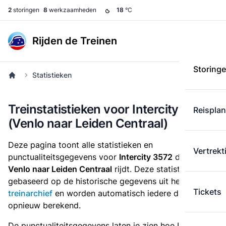
2
storingen
8
werkzaamheden
18
°C
Rijden de Treinen
Storing
Statistieken
Treinstatistieken voor Intercity 3572
Reispla
(Venlo naar Leiden Centraal)
Deze pagina toont alle statistieken en
Vertrekt
punctualiteitsgegevens voor
Intercity 3572
die
van
Venlo naar Leiden Centraal
rijdt. Deze statistieken zijn
gebaseerd op de historische gegevens uit het
Tickets
treinarchief
en worden automatisch iedere dag
opnieuw berekend.
De punctualiteitsgegevens laten je zien hoe Intercity