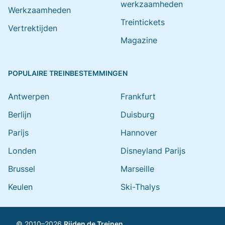
werkzaamheden
Werkzaamheden
Treintickets
Vertrektijden
Magazine
POPULAIRE TREINBESTEMMINGEN
Antwerpen
Frankfurt
Berlijn
Duisburg
Parijs
Hannover
Londen
Disneyland Parijs
Brussel
Marseille
Keulen
Ski-Thalys
© 2010–2026
Rijden de Treinen