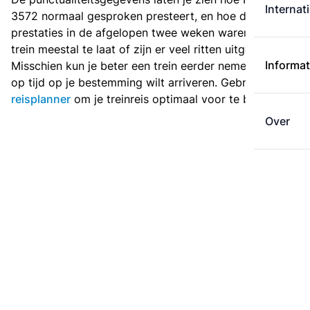
Internat
3572 normaal gesproken presteert, en hoe de
prestaties in de afgelopen twee weken waren. Is deze
trein meestal te laat of zijn er veel ritten uitgevallen?
Informat
Misschien kun je beter een trein eerder nemen als je
op tijd op je bestemming wilt arriveren. Gebruik de
reisplanner
om je treinreis optimaal voor te bereiden.
Over