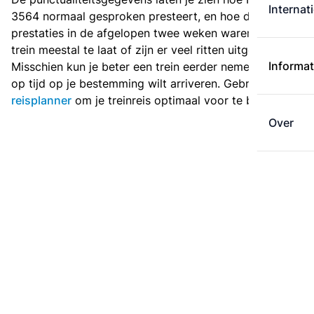
Internat
3564 normaal gesproken presteert, en hoe de
prestaties in de afgelopen twee weken waren. Is deze
trein meestal te laat of zijn er veel ritten uitgevallen?
Informat
Misschien kun je beter een trein eerder nemen als je
op tijd op je bestemming wilt arriveren. Gebruik de
reisplanner
om je treinreis optimaal voor te bereiden.
Over