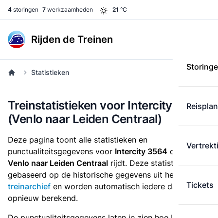
4
storingen
7
werkzaamheden
21
°C
Rijden de Treinen
Storing
Statistieken
Treinstatistieken voor Intercity 3564
Reispla
(Venlo naar Leiden Centraal)
Deze pagina toont alle statistieken en
Vertrekt
punctualiteitsgegevens voor
Intercity 3564
die
van
Venlo naar Leiden Centraal
rijdt. Deze statistieken zijn
gebaseerd op de historische gegevens uit het
Tickets
treinarchief
en worden automatisch iedere dag
opnieuw berekend.
De punctualiteitsgegevens laten je zien hoe Intercity