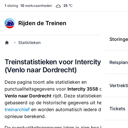
1
storing
10
werkzaamheden
25
°C
Rijden de Treinen
Storing
Statistieken
Treinstatistieken voor Intercity 3558
Reispla
(Venlo naar Dordrecht)
Deze pagina toont alle statistieken en
Vertrekt
punctualiteitsgegevens voor
Intercity 3558
die
van
Venlo naar Dordrecht
rijdt. Deze statistieken zijn
gebaseerd op de historische gegevens uit het
Tickets
treinarchief
en worden automatisch iedere dag
opnieuw berekend.
De punctualiteitsgegevens laten je zien hoe Intercity