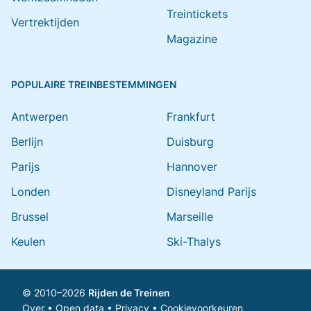
Treintickets
Vertrektijden
Magazine
POPULAIRE TREINBESTEMMINGEN
Antwerpen
Frankfurt
Berlijn
Duisburg
Parijs
Hannover
Londen
Disneyland Parijs
Brussel
Marseille
Keulen
Ski-Thalys
© 2010–2026
Rijden de Treinen
Over
•
Open data
•
Privacy
•
Cookievoorkeuren