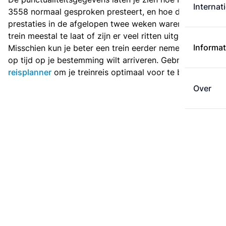
Internat
3558 normaal gesproken presteert, en hoe de
prestaties in de afgelopen twee weken waren. Is deze
trein meestal te laat of zijn er veel ritten uitgevallen?
Informat
Misschien kun je beter een trein eerder nemen als je
op tijd op je bestemming wilt arriveren. Gebruik de
reisplanner
om je treinreis optimaal voor te bereiden.
Over