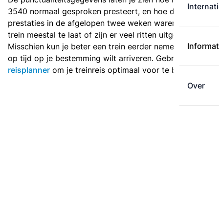
Internat
3540 normaal gesproken presteert, en hoe de
prestaties in de afgelopen twee weken waren. Is deze
trein meestal te laat of zijn er veel ritten uitgevallen?
Informat
Misschien kun je beter een trein eerder nemen als je
op tijd op je bestemming wilt arriveren. Gebruik de
reisplanner
om je treinreis optimaal voor te bereiden.
Over