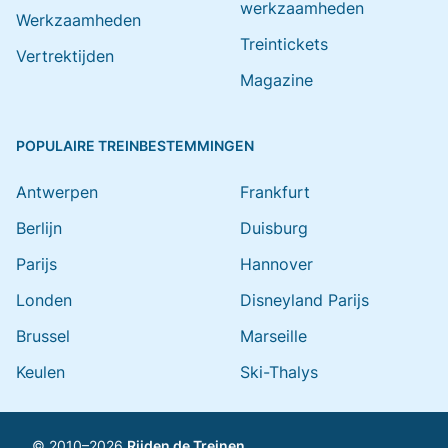
werkzaamheden
Werkzaamheden
Treintickets
Vertrektijden
Magazine
POPULAIRE TREINBESTEMMINGEN
Antwerpen
Frankfurt
Berlijn
Duisburg
Parijs
Hannover
Londen
Disneyland Parijs
Brussel
Marseille
Keulen
Ski-Thalys
© 2010–2026
Rijden de Treinen