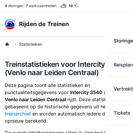
4
storingen
7
werkzaamheden
19
°C
Rijden de Treinen
Storing
Statistieken
Treinstatistieken voor Intercity 3540
Reispla
(Venlo naar Leiden Centraal)
Deze pagina toont alle statistieken en
Vertrekt
punctualiteitsgegevens voor
Intercity 3540
die
van
Venlo naar Leiden Centraal
rijdt. Deze statistieken zijn
gebaseerd op de historische gegevens uit het
Tickets
treinarchief
en worden automatisch iedere dag
opnieuw berekend.
De punctualiteitsgegevens laten je zien hoe Intercity