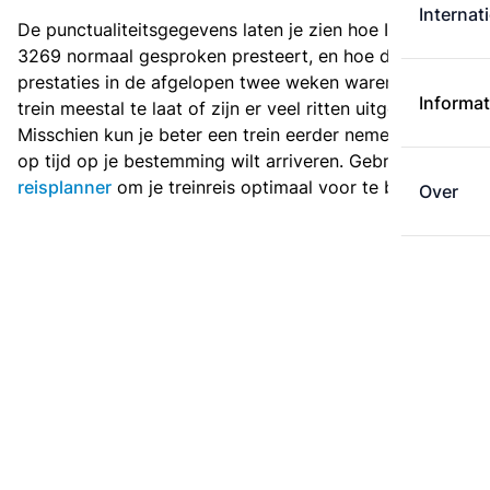
Internat
De punctualiteitsgegevens laten je zien hoe Intercity
3269 normaal gesproken presteert, en hoe de
prestaties in de afgelopen twee weken waren. Is deze
Informat
trein meestal te laat of zijn er veel ritten uitgevallen?
Misschien kun je beter een trein eerder nemen als je
op tijd op je bestemming wilt arriveren. Gebruik de
reisplanner
om je treinreis optimaal voor te bereiden.
Over