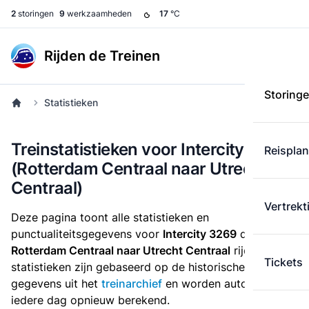
2
storingen
9
werkzaamheden
17
°C
Rijden de Treinen
Storing
Statistieken
Treinstatistieken voor Intercity 3269
Reispla
(Rotterdam Centraal naar Utrecht
Centraal)
Vertrekt
Deze pagina toont alle statistieken en
punctualiteitsgegevens voor
Intercity 3269
die
van
Rotterdam Centraal naar Utrecht Centraal
rijdt. Deze
Tickets
statistieken zijn gebaseerd op de historische
gegevens uit het
treinarchief
en worden automatisch
iedere dag opnieuw berekend.