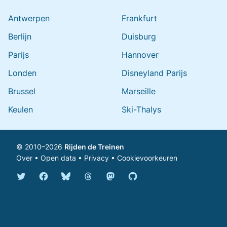
Antwerpen
Frankfurt
Berlijn
Duisburg
Parijs
Hannover
Londen
Disneyland Parijs
Brussel
Marseille
Keulen
Ski-Thalys
© 2010–2026
Rijden de Treinen
Over
•
Open data
•
Privacy
•
Cookievoorkeuren
Bluesky @rijdendetreinen.nl
Threads @rijdendetreinen
Mastodon @rijdendetreinen@ma
Twitter @rijdendetreinen
Facebook rijdendetreinen
GitHub rijdendetreinen