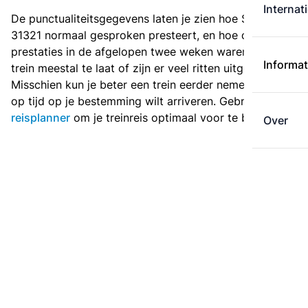
Internat
De punctualiteitsgegevens laten je zien hoe Sprinter
31321 normaal gesproken presteert, en hoe de
prestaties in de afgelopen twee weken waren. Is deze
Informat
trein meestal te laat of zijn er veel ritten uitgevallen?
Misschien kun je beter een trein eerder nemen als je
op tijd op je bestemming wilt arriveren. Gebruik de
reisplanner
om je treinreis optimaal voor te bereiden.
Over