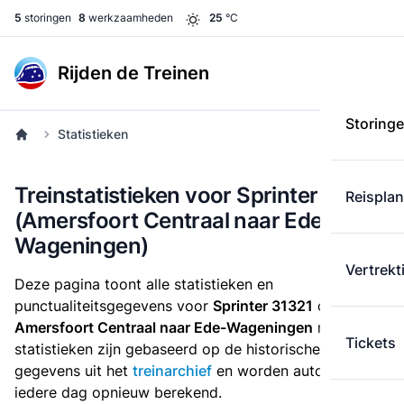
5
storingen
8
werkzaamheden
25
°C
Rijden de Treinen
Storing
Statistieken
Treinstatistieken voor Sprinter 31321
Reispla
(Amersfoort Centraal naar Ede-
Wageningen)
Vertrekt
Deze pagina toont alle statistieken en
punctualiteitsgegevens voor
Sprinter 31321
die
van
Amersfoort Centraal naar Ede-Wageningen
rijdt. Deze
Tickets
statistieken zijn gebaseerd op de historische
gegevens uit het
treinarchief
en worden automatisch
iedere dag opnieuw berekend.