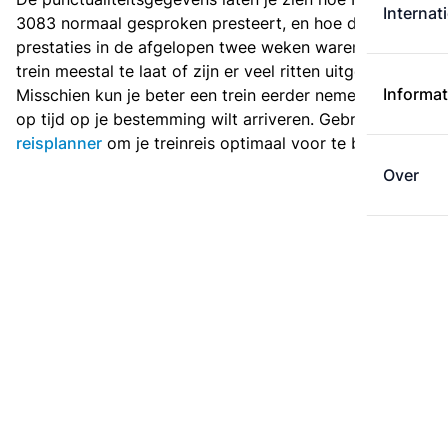
Internat
3083 normaal gesproken presteert, en hoe de
prestaties in de afgelopen twee weken waren. Is deze
trein meestal te laat of zijn er veel ritten uitgevallen?
Informat
Misschien kun je beter een trein eerder nemen als je
op tijd op je bestemming wilt arriveren. Gebruik de
reisplanner
om je treinreis optimaal voor te bereiden.
Over