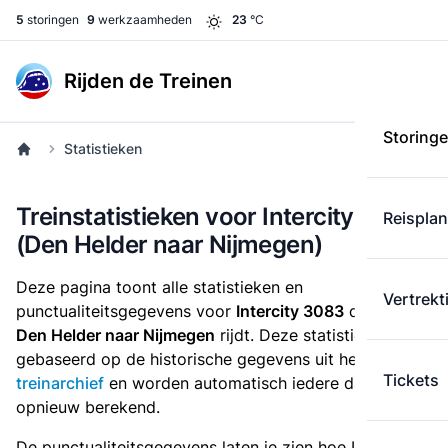
5
storingen
9
werkzaamheden
23
°C
Rijden de Treinen
Storing
Statistieken
Treinstatistieken voor Intercity 3083
Reispla
(Den Helder naar Nijmegen)
Deze pagina toont alle statistieken en
Vertrekt
punctualiteitsgegevens voor
Intercity 3083
die
van
Den Helder naar Nijmegen
rijdt. Deze statistieken zijn
gebaseerd op de historische gegevens uit het
Tickets
treinarchief
en worden automatisch iedere dag
opnieuw berekend.
De punctualiteitsgegevens laten je zien hoe Intercity