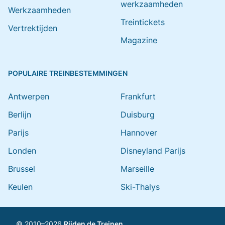
werkzaamheden
Werkzaamheden
Treintickets
Vertrektijden
Magazine
POPULAIRE TREINBESTEMMINGEN
Antwerpen
Frankfurt
Berlijn
Duisburg
Parijs
Hannover
Londen
Disneyland Parijs
Brussel
Marseille
Keulen
Ski-Thalys
© 2010–2026
Rijden de Treinen