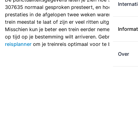
Internat
307635 normaal gesproken presteert, en hoe de
prestaties in de afgelopen twee weken waren. Is deze
trein meestal te laat of zijn er veel ritten uitgevallen?
Informat
Misschien kun je beter een trein eerder nemen als je
op tijd op je bestemming wilt arriveren. Gebruik de
reisplanner
om je treinreis optimaal voor te bereiden.
Over