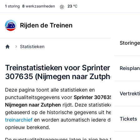
1
storing
8
werkzaamheden
23
°C
Rijden de Treinen
Storing
Statistieken
Treinstatistieken voor Sprinter
Reispla
307635 (Nijmegen naar Zutphen)
Deze pagina toont alle statistieken en
Vertrekt
punctualiteitsgegevens voor
Sprinter 307635
die
van
Nijmegen naar Zutphen
rijdt. Deze statistieken zijn
gebaseerd op de historische gegevens uit het
Tickets
treinarchief
en worden automatisch iedere dag
opnieuw berekend.
De punctualiteitsgegevens laten je zien hoe Sprinter