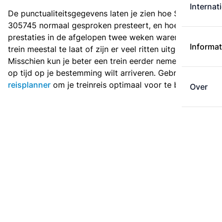
Internat
De punctualiteitsgegevens laten je zien hoe Sprinter
305745 normaal gesproken presteert, en hoe de
prestaties in de afgelopen twee weken waren. Is deze
Informat
trein meestal te laat of zijn er veel ritten uitgevallen?
Misschien kun je beter een trein eerder nemen als je
op tijd op je bestemming wilt arriveren. Gebruik de
reisplanner
om je treinreis optimaal voor te bereiden.
Over