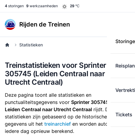
4
storingen
9
werkzaamheden
29
°C
Rijden de Treinen
Storing
Statistieken
Treinstatistieken voor Sprinter
Reispla
305745 (Leiden Centraal naar
Utrecht Centraal)
Vertrekt
Deze pagina toont alle statistieken en
punctualiteitsgegevens voor
Sprinter 305745
die
van
Leiden Centraal naar Utrecht Centraal
rijdt. Deze
Tickets
statistieken zijn gebaseerd op de historische
gegevens uit het
treinarchief
en worden automatisch
iedere dag opnieuw berekend.