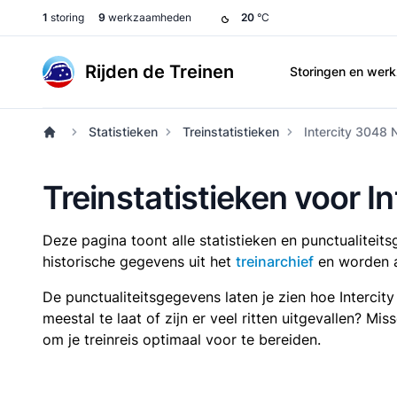
1
storing
9
werkzaamheden
20
°C
Rijden de Treinen
Storingen en we
Statistieken
Treinstatistieken
Intercity 3048 
Treinstatistieken voor 
Deze pagina toont alle statistieken en punctualitei
historische gegevens uit het
treinarchief
en worden a
De punctualiteitsgegevens laten je zien hoe Interci
meestal te laat of zijn er veel ritten uitgevallen? Mi
om je treinreis optimaal voor te bereiden.