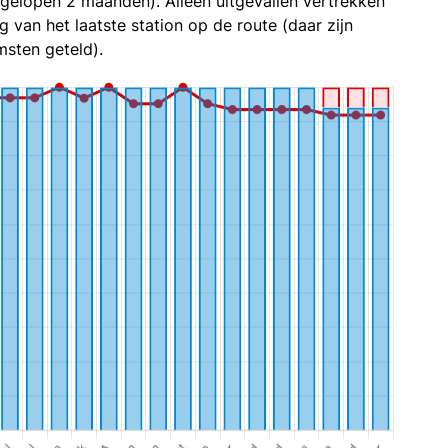
fgelopen 2 maanden). Alleen uitgevallen vertrekken
g van het laatste station op de route (daar zijn
sten geteld).