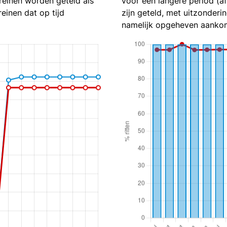
reinen worden geteld als
voor een langere period (a
reinen dat op tijd
zijn geteld, met uitzonderin
namelijk opgeheven aankom