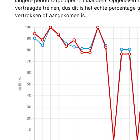
langere period (afgelopen 2 maanden). Opgeheven t
vertraagde treinen, dus dit is het echte percentage t
vertrokken of aangekomen is.