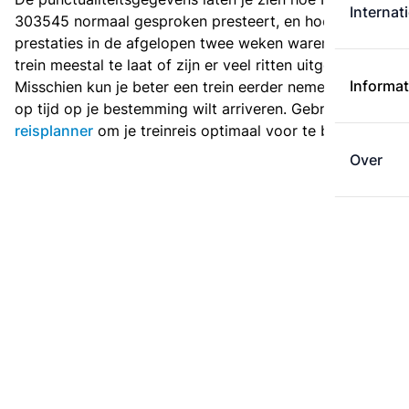
Internat
303545 normaal gesproken presteert, en hoe de
prestaties in de afgelopen twee weken waren. Is deze
trein meestal te laat of zijn er veel ritten uitgevallen?
Informat
Misschien kun je beter een trein eerder nemen als je
op tijd op je bestemming wilt arriveren. Gebruik de
reisplanner
om je treinreis optimaal voor te bereiden.
Over