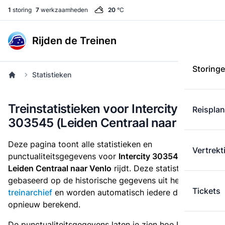
1
storing
7
werkzaamheden
20
°C
Rijden de Treinen
Storing
Statistieken
Treinstatistieken voor Intercity
Reispla
303545 (Leiden Centraal naar Venlo)
Deze pagina toont alle statistieken en
Vertrekt
punctualiteitsgegevens voor
Intercity 303545
die
van
Leiden Centraal naar Venlo
rijdt. Deze statistieken zijn
gebaseerd op de historische gegevens uit het
Tickets
treinarchief
en worden automatisch iedere dag
opnieuw berekend.
De punctualiteitsgegevens laten je zien hoe Intercity