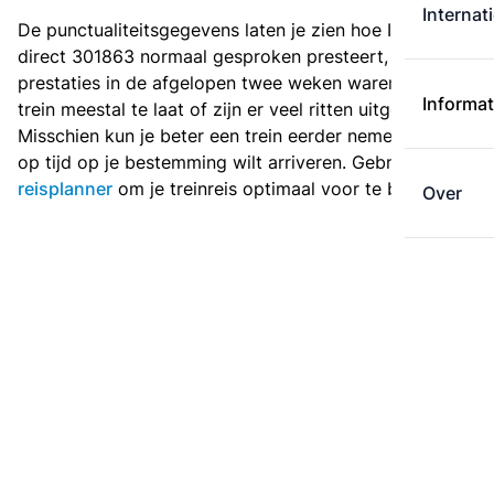
Internat
De punctualiteitsgegevens laten je zien hoe Intercity
direct 301863 normaal gesproken presteert, en hoe de
prestaties in de afgelopen twee weken waren. Is deze
Informat
trein meestal te laat of zijn er veel ritten uitgevallen?
Misschien kun je beter een trein eerder nemen als je
op tijd op je bestemming wilt arriveren. Gebruik de
reisplanner
om je treinreis optimaal voor te bereiden.
Over