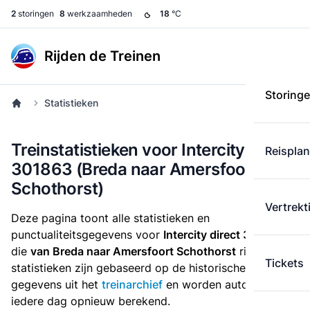
2
storingen
8
werkzaamheden
18
°C
Rijden de Treinen
Storing
Statistieken
Treinstatistieken voor Intercity direct
Reispla
301863 (Breda naar Amersfoort
Schothorst)
Vertrekt
Deze pagina toont alle statistieken en
punctualiteitsgegevens voor
Intercity direct 301863
die
van Breda naar Amersfoort Schothorst
rijdt. Deze
Tickets
statistieken zijn gebaseerd op de historische
gegevens uit het
treinarchief
en worden automatisch
iedere dag opnieuw berekend.