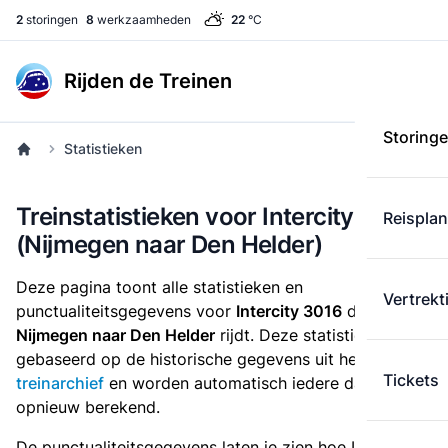
2
storingen
8
werkzaamheden
22
°C
Rijden de Treinen
Storing
Statistieken
Treinstatistieken voor Intercity 3016
Reispla
(Nijmegen naar Den Helder)
Deze pagina toont alle statistieken en
Vertrekt
punctualiteitsgegevens voor
Intercity 3016
die
van
Nijmegen naar Den Helder
rijdt. Deze statistieken zijn
gebaseerd op de historische gegevens uit het
Tickets
treinarchief
en worden automatisch iedere dag
opnieuw berekend.
De punctualiteitsgegevens laten je zien hoe Intercity