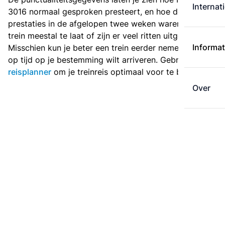
Internat
3016 normaal gesproken presteert, en hoe de
prestaties in de afgelopen twee weken waren. Is deze
trein meestal te laat of zijn er veel ritten uitgevallen?
Informat
Misschien kun je beter een trein eerder nemen als je
op tijd op je bestemming wilt arriveren. Gebruik de
reisplanner
om je treinreis optimaal voor te bereiden.
Over