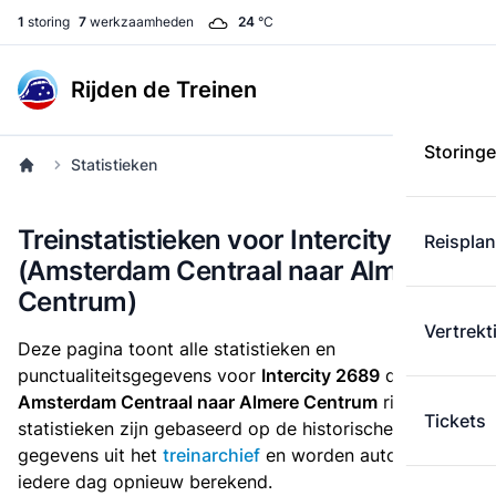
1
storing
7
werkzaamheden
24
°C
Rijden de Treinen
Storing
Statistieken
Treinstatistieken voor Intercity 2689
Reispla
(Amsterdam Centraal naar Almere
Centrum)
Vertrekt
Deze pagina toont alle statistieken en
punctualiteitsgegevens voor
Intercity 2689
die
van
Amsterdam Centraal naar Almere Centrum
rijdt. Deze
Tickets
statistieken zijn gebaseerd op de historische
gegevens uit het
treinarchief
en worden automatisch
iedere dag opnieuw berekend.