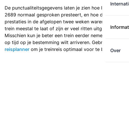
Internat
De punctualiteitsgegevens laten je zien hoe Intercity
2689 normaal gesproken presteert, en hoe de
prestaties in de afgelopen twee weken waren. Is deze
Informat
trein meestal te laat of zijn er veel ritten uitgevallen?
Misschien kun je beter een trein eerder nemen als je
op tijd op je bestemming wilt arriveren. Gebruik de
reisplanner
om je treinreis optimaal voor te bereiden.
Over