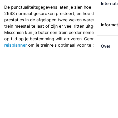
Internat
De punctualiteitsgegevens laten je zien hoe Intercity
2643 normaal gesproken presteert, en hoe de
prestaties in de afgelopen twee weken waren. Is deze
Informat
trein meestal te laat of zijn er veel ritten uitgevallen?
Misschien kun je beter een trein eerder nemen als je
op tijd op je bestemming wilt arriveren. Gebruik de
reisplanner
om je treinreis optimaal voor te bereiden.
Over