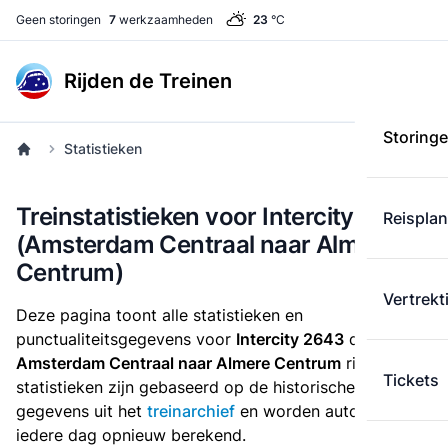
Geen storingen
7
werkzaamheden
23
°C
Rijden de Treinen
Storing
Statistieken
Treinstatistieken voor Intercity 2643
Reispla
(Amsterdam Centraal naar Almere
Centrum)
Vertrekt
Deze pagina toont alle statistieken en
punctualiteitsgegevens voor
Intercity 2643
die
van
Amsterdam Centraal naar Almere Centrum
rijdt. Deze
Tickets
statistieken zijn gebaseerd op de historische
gegevens uit het
treinarchief
en worden automatisch
iedere dag opnieuw berekend.