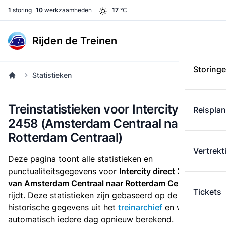
1
storing
10
werkzaamheden
17
°C
Rijden de Treinen
Storing
Statistieken
Treinstatistieken voor Intercity direct
Reispla
2458 (Amsterdam Centraal naar
Rotterdam Centraal)
Vertrekt
Deze pagina toont alle statistieken en
punctualiteitsgegevens voor
Intercity direct 2458
die
van Amsterdam Centraal naar Rotterdam Centraal
Tickets
rijdt. Deze statistieken zijn gebaseerd op de
historische gegevens uit het
treinarchief
en worden
automatisch iedere dag opnieuw berekend.