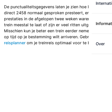
Internat
De punctualiteitsgegevens laten je zien hoe Intercity
direct 2458 normaal gesproken presteert, en hoe de
prestaties in de afgelopen twee weken waren. Is deze
Informat
trein meestal te laat of zijn er veel ritten uitgevallen?
Misschien kun je beter een trein eerder nemen als je
op tijd op je bestemming wilt arriveren. Gebruik de
reisplanner
om je treinreis optimaal voor te bereiden.
Over