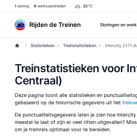
1
storing
8
werkzaamheden
22
°C
Rijden de Treinen
Storingen en we
Statistieken
Treinstatistieken
Intercity 2171 
Treinstatistieken voor 
Centraal)
Deze pagina toont alle statistieken en punctualitei
gebaseerd op de historische gegevens uit het
treina
De punctualiteitsgegevens laten je zien hoe Intercit
meestal te laat of zijn er veel ritten uitgevallen? Mi
om je treinreis optimaal voor te bereiden.