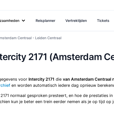
rkzaamheden
Reisplanner
Vertrektijden
Tickets
Amsterdam Centraal - Leiden Centraal
Intercity 2171 (Amsterdam C
tsgegevens voor
Intercity 2171
die
van Amsterdam Centraal n
rchief
en worden automatisch iedere dag opnieuw bereken
y 2171 normaal gesproken presteert, en hoe de prestaties i
sschien kun je beter een trein eerder nemen als je op tijd o