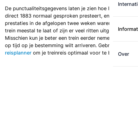
Internat
De punctualiteitsgegevens laten je zien hoe Intercity
direct 1883 normaal gesproken presteert, en hoe de
prestaties in de afgelopen twee weken waren. Is deze
Informat
trein meestal te laat of zijn er veel ritten uitgevallen?
Misschien kun je beter een trein eerder nemen als je
op tijd op je bestemming wilt arriveren. Gebruik de
reisplanner
om je treinreis optimaal voor te bereiden.
Over