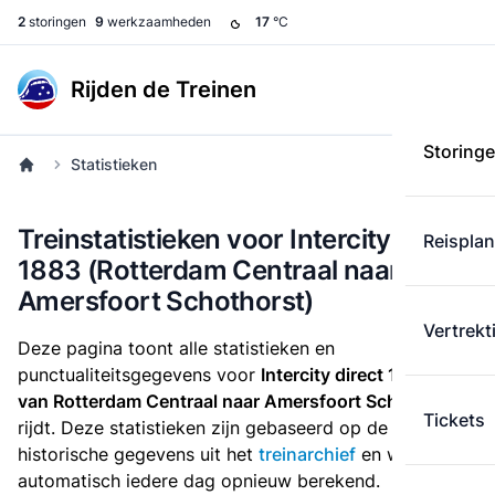
2
storingen
9
werkzaamheden
17
°C
Rijden de Treinen
Storing
Statistieken
Treinstatistieken voor Intercity direct
Reispla
1883 (Rotterdam Centraal naar
Amersfoort Schothorst)
Vertrekt
Deze pagina toont alle statistieken en
punctualiteitsgegevens voor
Intercity direct 1883
die
van Rotterdam Centraal naar Amersfoort Schothorst
Tickets
rijdt. Deze statistieken zijn gebaseerd op de
historische gegevens uit het
treinarchief
en worden
automatisch iedere dag opnieuw berekend.