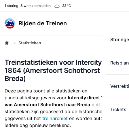
1
storing
8
werkzaamheden
22
°C
Rijden de Treinen
Storing
Statistieken
Treinstatistieken voor Intercity direct
Reispla
1864 (Amersfoort Schothorst naar
Breda)
Vertrekt
Deze pagina toont alle statistieken en
punctualiteitsgegevens voor
Intercity direct 1864
die
van Amersfoort Schothorst naar Breda
rijdt. Deze
Tickets
statistieken zijn gebaseerd op de historische
gegevens uit het
treinarchief
en worden automatisch
iedere dag opnieuw berekend.