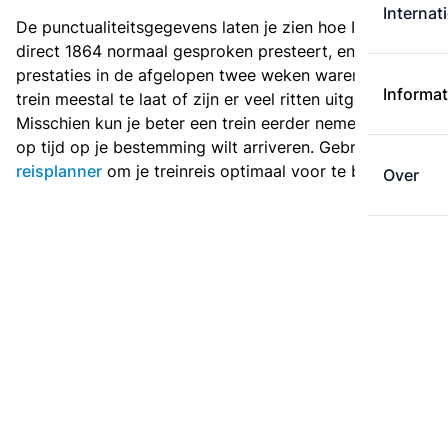
Internat
De punctualiteitsgegevens laten je zien hoe Intercity
direct 1864 normaal gesproken presteert, en hoe de
prestaties in de afgelopen twee weken waren. Is deze
Informat
trein meestal te laat of zijn er veel ritten uitgevallen?
Misschien kun je beter een trein eerder nemen als je
op tijd op je bestemming wilt arriveren. Gebruik de
reisplanner
om je treinreis optimaal voor te bereiden.
Over