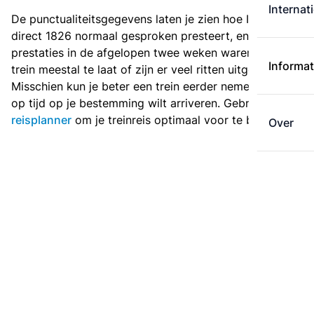
Internat
De punctualiteitsgegevens laten je zien hoe Intercity
direct 1826 normaal gesproken presteert, en hoe de
prestaties in de afgelopen twee weken waren. Is deze
Informat
trein meestal te laat of zijn er veel ritten uitgevallen?
Misschien kun je beter een trein eerder nemen als je
op tijd op je bestemming wilt arriveren. Gebruik de
reisplanner
om je treinreis optimaal voor te bereiden.
Over