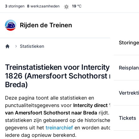
3
storingen
8
werkzaamheden
19
°C
Rijden de Treinen
Storing
Statistieken
Treinstatistieken voor Intercity direct
Reispla
1826 (Amersfoort Schothorst naar
Breda)
Vertrekt
Deze pagina toont alle statistieken en
punctualiteitsgegevens voor
Intercity direct 1826
die
van Amersfoort Schothorst naar Breda
rijdt. Deze
Tickets
statistieken zijn gebaseerd op de historische
gegevens uit het
treinarchief
en worden automatisch
iedere dag opnieuw berekend.