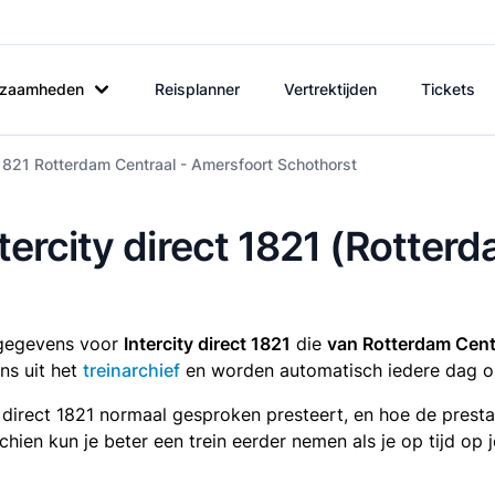
rkzaamheden
Reisplanner
Vertrektijden
Tickets
t 1821 Rotterdam Centraal - Amersfoort Schothorst
ntercity direct 1821 (Rotter
tsgegevens voor
Intercity direct 1821
die
van Rotterdam Cent
ns uit het
treinarchief
en worden automatisch iedere dag o
y direct 1821 normaal gesproken presteert, en hoe de prest
sschien kun je beter een trein eerder nemen als je op tijd o