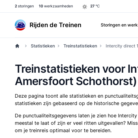
2
storingen
10
werkzaamheden
27
°C
Rijden de Treinen
Storingen en we
Statistieken
Treinstatistieken
Intercity direc
Treinstatistieken voor I
Amersfoort Schothorst)
Deze pagina toont alle statistieken en punctualitei
statistieken zijn gebaseerd op de historische gegeve
De punctualiteitsgegevens laten je zien hoe Intercit
meestal te laat of zijn er veel ritten uitgevallen? Mi
om je treinreis optimaal voor te bereiden.