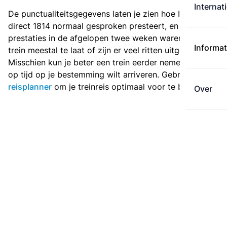
Internat
De punctualiteitsgegevens laten je zien hoe Intercity
direct 1814 normaal gesproken presteert, en hoe de
prestaties in de afgelopen twee weken waren. Is deze
Informat
trein meestal te laat of zijn er veel ritten uitgevallen?
Misschien kun je beter een trein eerder nemen als je
op tijd op je bestemming wilt arriveren. Gebruik de
reisplanner
om je treinreis optimaal voor te bereiden.
Over