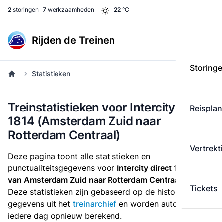
2
storingen
7
werkzaamheden
22
°C
Rijden de Treinen
Storing
Statistieken
Treinstatistieken voor Intercity direct
Reispla
1814 (Amsterdam Zuid naar
Rotterdam Centraal)
Vertrekt
Deze pagina toont alle statistieken en
punctualiteitsgegevens voor
Intercity direct 1814
die
van Amsterdam Zuid naar Rotterdam Centraal
rijdt.
Tickets
Deze statistieken zijn gebaseerd op de historische
gegevens uit het
treinarchief
en worden automatisch
iedere dag opnieuw berekend.