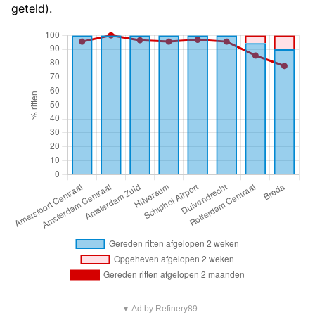
geteld).
▼ Ad by Refinery89