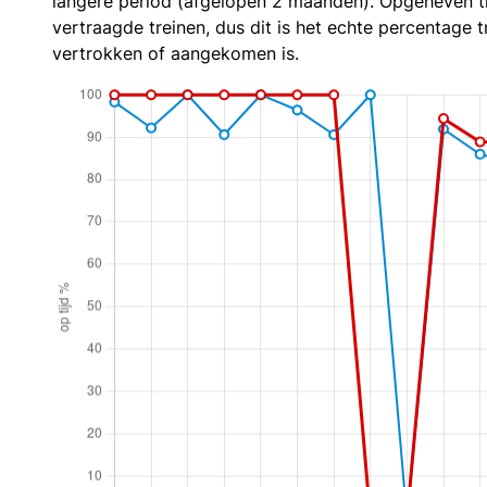
langere period (afgelopen 2 maanden). Opgeheven t
vertraagde treinen, dus dit is het echte percentage t
vertrokken of aangekomen is.