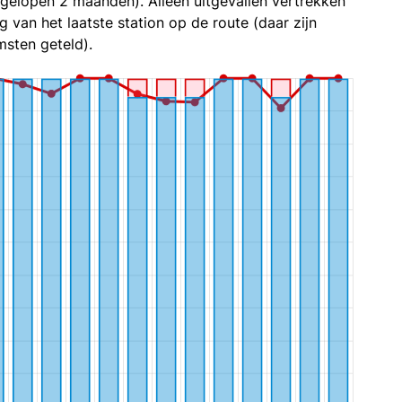
fgelopen 2 maanden). Alleen uitgevallen vertrekken
g van het laatste station op de route (daar zijn
sten geteld).