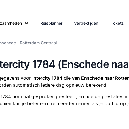
rkzaamheden
Reisplanner
Vertrektijden
Tickets
Enschede - Rotterdam Centraal
Intercity 1784 (Enschede na
tsgegevens voor
Intercity 1784
die
van Enschede naar Rotte
rden automatisch iedere dag opnieuw berekend.
y 1784 normaal gesproken presteert, en hoe de prestaties i
sschien kun je beter een trein eerder nemen als je op tijd o