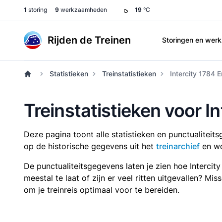
1
storing
9
werkzaamheden
19
°C
Rijden de Treinen
Storingen en we
Statistieken
Treinstatistieken
Intercity 1784 
Treinstatistieken voor 
Deze pagina toont alle statistieken en punctualitei
op de historische gegevens uit het
treinarchief
en wo
De punctualiteitsgegevens laten je zien hoe Intercit
meestal te laat of zijn er veel ritten uitgevallen? Mi
om je treinreis optimaal voor te bereiden.