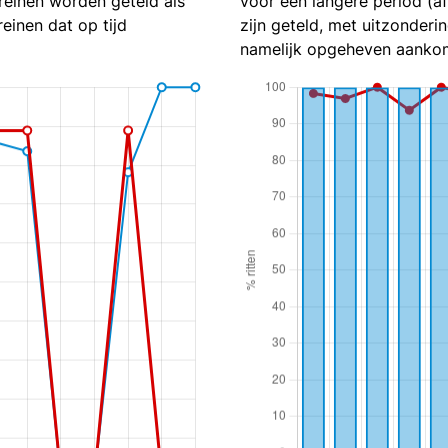
reinen worden geteld als
voor een langere period (a
reinen dat op tijd
zijn geteld, met uitzonderin
namelijk opgeheven aankom