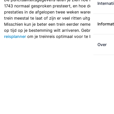
Internat
1743 normaal gesproken presteert, en hoe de
prestaties in de afgelopen twee weken waren. Is deze
trein meestal te laat of zijn er veel ritten uitgevallen?
Informat
Misschien kun je beter een trein eerder nemen als je
op tijd op je bestemming wilt arriveren. Gebruik de
reisplanner
om je treinreis optimaal voor te bereiden.
Over