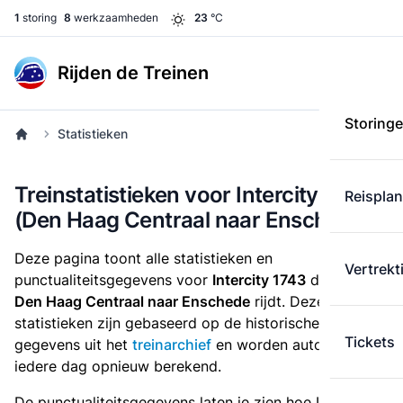
1
storing
8
werkzaamheden
23
°C
Rijden de Treinen
Storing
Statistieken
Treinstatistieken voor Intercity 1743
Reispla
(Den Haag Centraal naar Enschede)
Deze pagina toont alle statistieken en
Vertrekt
punctualiteitsgegevens voor
Intercity 1743
die
van
Den Haag Centraal naar Enschede
rijdt. Deze
statistieken zijn gebaseerd op de historische
Tickets
gegevens uit het
treinarchief
en worden automatisch
iedere dag opnieuw berekend.
De punctualiteitsgegevens laten je zien hoe Intercity