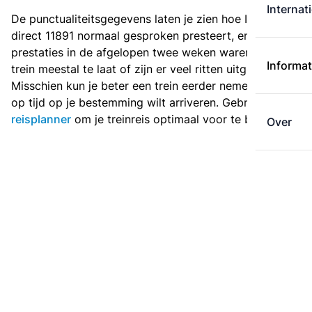
Internat
De punctualiteitsgegevens laten je zien hoe Intercity
direct 11891 normaal gesproken presteert, en hoe de
prestaties in de afgelopen twee weken waren. Is deze
Informat
trein meestal te laat of zijn er veel ritten uitgevallen?
Misschien kun je beter een trein eerder nemen als je
op tijd op je bestemming wilt arriveren. Gebruik de
reisplanner
om je treinreis optimaal voor te bereiden.
Over