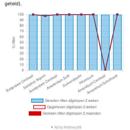
geteld).
▼ Ad by Refinery89