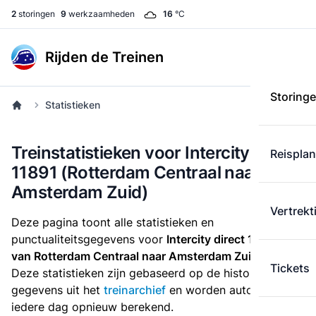
2
storingen
9
werkzaamheden
16
°C
Rijden de Treinen
Storing
Statistieken
Treinstatistieken voor Intercity direct
Reispla
11891 (Rotterdam Centraal naar
Amsterdam Zuid)
Vertrekt
Deze pagina toont alle statistieken en
punctualiteitsgegevens voor
Intercity direct 11891
die
van Rotterdam Centraal naar Amsterdam Zuid
rijdt.
Tickets
Deze statistieken zijn gebaseerd op de historische
gegevens uit het
treinarchief
en worden automatisch
iedere dag opnieuw berekend.