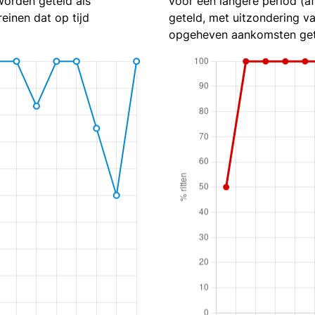
worden geteld als
voor een langere period (af
reinen dat op tijd
geteld, met uitzondering va
opgeheven aankomsten get