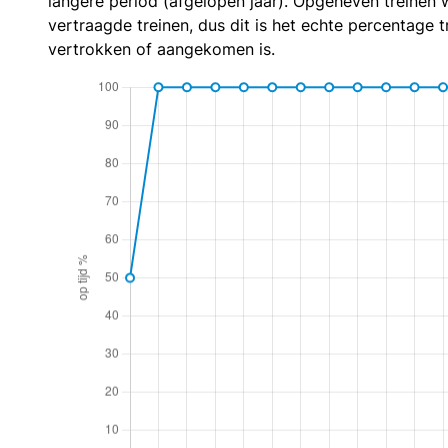
langere period (afgelopen jaar). Opgeheven treinen 
vertraagde treinen, dus dit is het echte percentage t
vertrokken of aangekomen is.