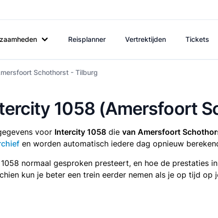
rkzaamheden
Reisplanner
Vertrektijden
Tickets
Amersfoort Schothorst - Tilburg
ntercity 1058 (Amersfoort S
tsgegevens voor
Intercity 1058
die
van Amersfoort Schothors
rchief
en worden automatisch iedere dag opnieuw bereken
ty 1058 normaal gesproken presteert, en hoe de prestaties i
sschien kun je beter een trein eerder nemen als je op tijd o