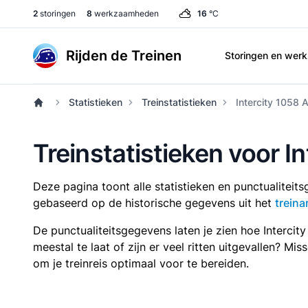
2
storingen
8
werkzaamheden
16
°C
Rijden de Treinen
Storingen en we
Statistieken
Treinstatistieken
Intercity 1058 
Treinstatistieken voor I
Deze pagina toont alle statistieken en punctualitei
gebaseerd op de historische gegevens uit het
treina
De punctualiteitsgegevens laten je zien hoe Interci
meestal te laat of zijn er veel ritten uitgevallen? Mi
om je treinreis optimaal voor te bereiden.