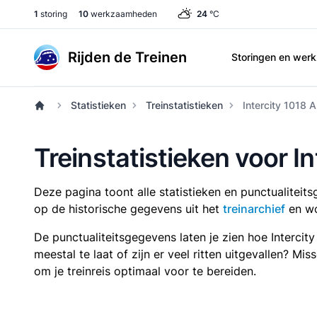
1
storing
10
werkzaamheden
24
°C
Rijden de Treinen
Storingen en we
Statistieken
Treinstatistieken
Intercity 1018 A
Treinstatistieken voor I
Deze pagina toont alle statistieken en punctualitei
op de historische gegevens uit het
treinarchief
en wo
De punctualiteitsgegevens laten je zien hoe Intercit
meestal te laat of zijn er veel ritten uitgevallen? Mi
om je treinreis optimaal voor te bereiden.