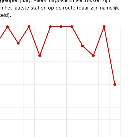
gelopen jaar). Alleen uitgevallen vertrekken zijn
n het laatste station op de route (daar zijn namelijk
eld).