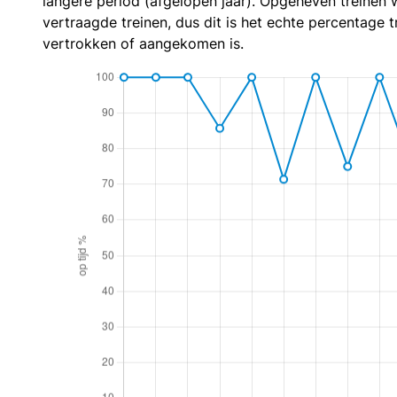
langere period (afgelopen jaar). Opgeheven treinen 
vertraagde treinen, dus dit is het echte percentage t
vertrokken of aangekomen is.