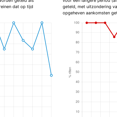
worden geteld als
voor een langere period (af
reinen dat op tijd
geteld, met uitzondering va
opgeheven aankomsten get