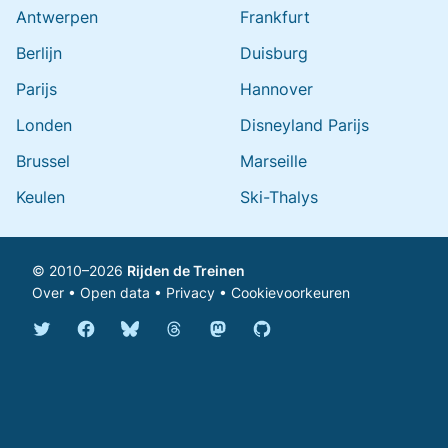
Antwerpen
Frankfurt
Berlijn
Duisburg
Parijs
Hannover
Londen
Disneyland Parijs
Brussel
Marseille
Keulen
Ski-Thalys
© 2010–2026
Rijden de Treinen
Over
•
Open data
•
Privacy
•
Cookievoorkeuren
Bluesky @rijdendetreinen.nl
Threads @rijdendetreinen
Mastodon @rijdendetreinen@ma
Twitter @rijdendetreinen
Facebook rijdendetreinen
GitHub rijdendetreinen