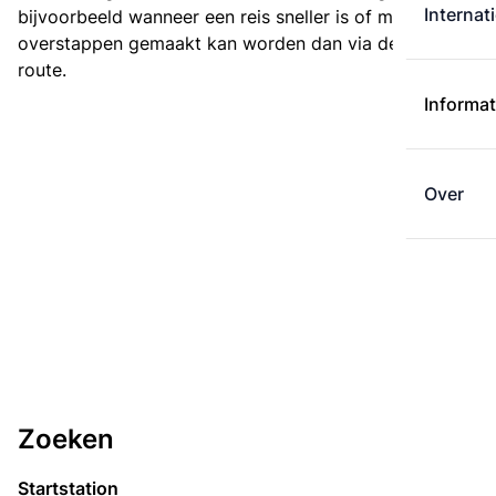
Internat
bijvoorbeeld wanneer een reis sneller is of met minder
overstappen gemaakt kan worden dan via de kortste
route.
Informat
Over
Zoeken
Startstation