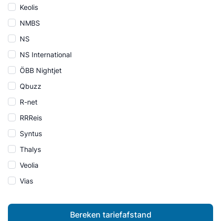
Keolis
NMBS
NS
NS International
ÖBB Nightjet
Qbuzz
R-net
RRReis
Syntus
Thalys
Veolia
Vias
Bereken tariefafstand