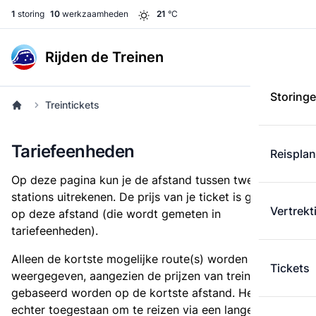
1
storing
10
werkzaamheden
21
°C
Rijden de Treinen
Storing
Treintickets
Tariefeenheden
Reispla
Op deze pagina kun je de afstand tussen twee
stations uitrekenen. De prijs van je ticket is gebaseerd
Vertrekt
op deze afstand (die wordt gemeten in
tariefeenheden).
Alleen de kortste mogelijke route(s) worden
Tickets
weergegeven, aangezien de prijzen van treintickets
gebaseerd worden op de kortste afstand. Het is
echter toegestaan om te reizen via een langere route,