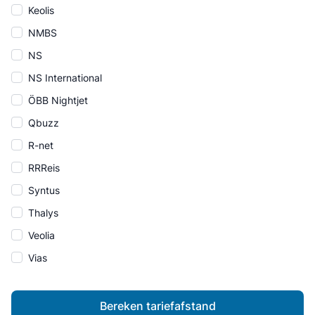
Keolis
NMBS
NS
NS International
ÖBB Nightjet
Qbuzz
R-net
RRReis
Syntus
Thalys
Veolia
Vias
Bereken tariefafstand