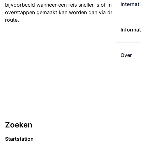
Internat
bijvoorbeeld wanneer een reis sneller is of met minder
overstappen gemaakt kan worden dan via de kortste
route.
Informat
Over
Zoeken
Startstation