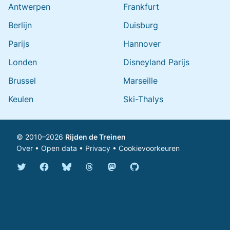
Antwerpen
Frankfurt
Berlijn
Duisburg
Parijs
Hannover
Londen
Disneyland Parijs
Brussel
Marseille
Keulen
Ski-Thalys
© 2010–2026
Rijden de Treinen
Over
•
Open data
•
Privacy
•
Cookievoorkeuren
Bluesky @rijdendetreinen.nl
Threads @rijdendetreinen
Mastodon @rijdendetreinen@ma
Twitter @rijdendetreinen
Facebook rijdendetreinen
GitHub rijdendetreinen