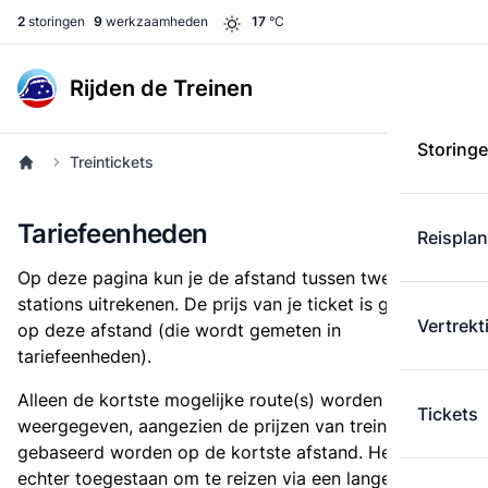
2
storingen
9
werkzaamheden
17
°C
Rijden de Treinen
Storing
Treintickets
Tariefeenheden
Reispla
Op deze pagina kun je de afstand tussen twee
stations uitrekenen. De prijs van je ticket is gebaseerd
Vertrekt
op deze afstand (die wordt gemeten in
tariefeenheden).
Alleen de kortste mogelijke route(s) worden
Tickets
weergegeven, aangezien de prijzen van treintickets
gebaseerd worden op de kortste afstand. Het is
echter toegestaan om te reizen via een langere route,