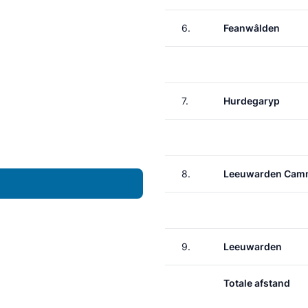
6.
Feanwâlden
7.
Hurdegaryp
8.
Leeuwarden Cam
9.
Leeuwarden
Totale afstand