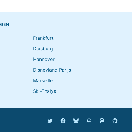
NGEN
Frankfurt
Duisburg
Hannover
Disneyland Parijs
Marseille
Ski-Thalys
Bluesky @rijdendetreinen.n
Threads @rijdendetr
Mastodon @rij
Twitter @rijdendetreinen
Facebook rijdendetreinen
GitHub r