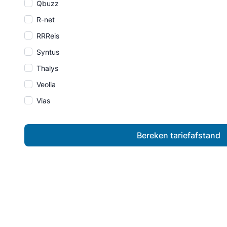
Qbuzz
R-net
RRReis
Syntus
Thalys
Veolia
Vias
Bereken tariefafstand