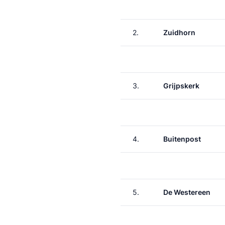
2.
Zuidhorn
3.
Grijpskerk
4.
Buitenpost
5.
De Westereen