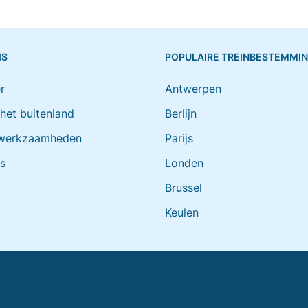
IS
POPULAIRE TREINBESTEMMI
r
Antwerpen
 het buitenland
Berlijn
werkzaamheden
Parijs
ts
Londen
Brussel
Keulen