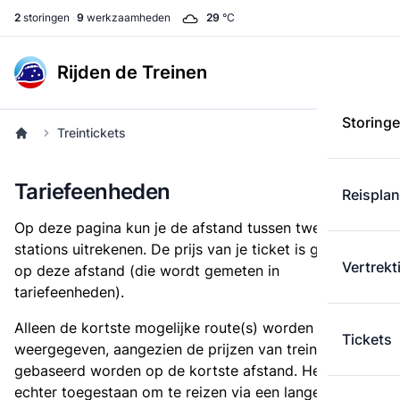
2
storingen
9
werkzaamheden
29
°C
Rijden de Treinen
Storing
Treintickets
Tariefeenheden
Reispla
Op deze pagina kun je de afstand tussen twee
stations uitrekenen. De prijs van je ticket is gebaseerd
Vertrekt
op deze afstand (die wordt gemeten in
tariefeenheden).
Alleen de kortste mogelijke route(s) worden
Tickets
weergegeven, aangezien de prijzen van treintickets
gebaseerd worden op de kortste afstand. Het is
echter toegestaan om te reizen via een langere route,