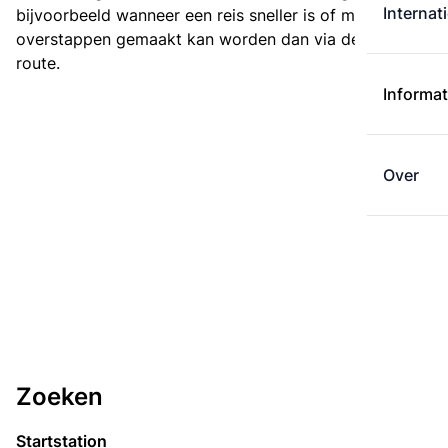
Internat
bijvoorbeeld wanneer een reis sneller is of met minder
overstappen gemaakt kan worden dan via de kortste
route.
Informat
Over
Zoeken
Startstation