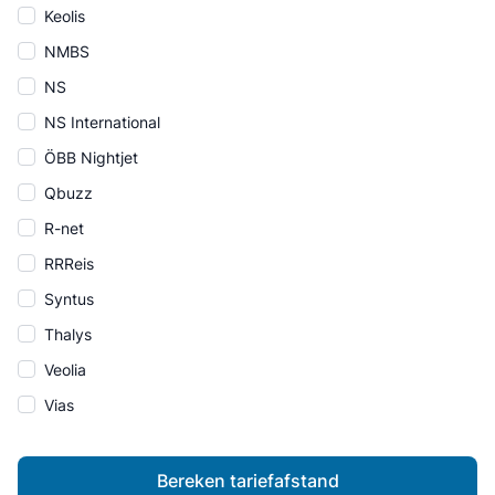
Keolis
NMBS
NS
NS International
ÖBB Nightjet
Qbuzz
R-net
RRReis
Syntus
Thalys
Veolia
Vias
Bereken tariefafstand