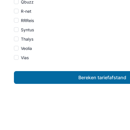
Qbuzz
R-net
RRReis
Syntus
Thalys
Veolia
Vias
Bereken tariefafstand