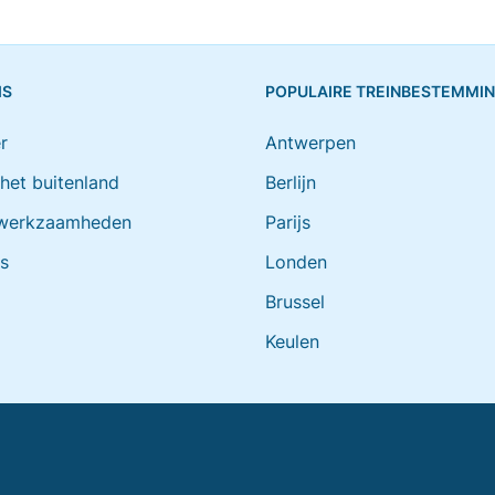
IS
POPULAIRE TREINBESTEMMI
r
Antwerpen
 het buitenland
Berlijn
werkzaamheden
Parijs
ts
Londen
Brussel
Keulen