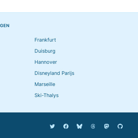
NGEN
Frankfurt
Duisburg
Hannover
Disneyland Parijs
Marseille
Ski-Thalys
Bluesky @rijdendetreinen.n
Threads @rijdendetr
Mastodon @rij
Twitter @rijdendetreinen
Facebook rijdendetreinen
GitHub r