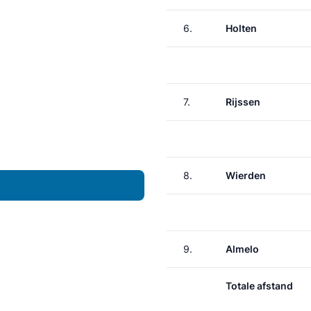
6.
Holten
7.
Rijssen
8.
Wierden
9.
Almelo
Totale afstand