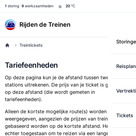
1
storing
9
werkzaamheden
20
°C
Rijden de Treinen
Storing
Treintickets
Tariefeenheden
Reispla
Op deze pagina kun je de afstand tussen twee
stations uitrekenen. De prijs van je ticket is gebaseerd
Vertrekt
op deze afstand (die wordt gemeten in
tariefeenheden).
Alleen de kortste mogelijke route(s) worden
Tickets
weergegeven, aangezien de prijzen van treintickets
gebaseerd worden op de kortste afstand. Het is
echter toegestaan om te reizen via een langere route,