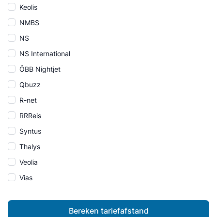
Keolis
NMBS
NS
NS International
ÖBB Nightjet
Qbuzz
R-net
RRReis
Syntus
Thalys
Veolia
Vias
Bereken tariefafstand