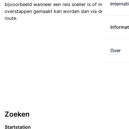
Internat
bijvoorbeeld wanneer een reis sneller is of met minder
overstappen gemaakt kan worden dan via de kortste
route.
Informat
Over
Zoeken
Startstation