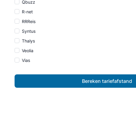
Qbuzz
R-net
RRReis
Syntus
Thalys
Veolia
Vias
Bereken tariefafstand