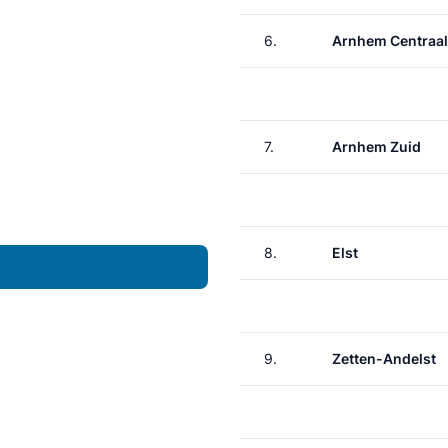
6.
Arnhem Centraal
7.
Arnhem Zuid
8.
Elst
9.
Zetten-Andelst