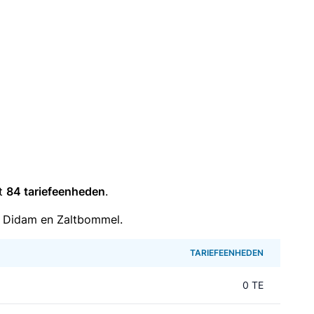
it
84 tariefeenheden
.
n Didam en Zaltbommel.
TARIEFEENHEDEN
0 TE