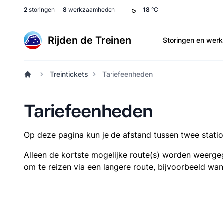
2
storingen
8
werkzaamheden
18
°C
Rijden de Treinen
Storingen en we
Treintickets
Tariefeenheden
Tariefeenheden
Op deze pagina kun je de afstand tussen twee station
Alleen de kortste mogelijke route(s) worden weergeg
om te reizen via een langere route, bijvoorbeeld wa