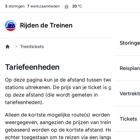
3
storingen
7
werkzaamheden
20
°C
Rijden de Treinen
Storing
Treintickets
Tariefeenheden
Reispla
Op deze pagina kun je de afstand tussen twee
stations uitrekenen. De prijs van je ticket is gebaseerd
Vertrekt
op deze afstand (die wordt gemeten in
tariefeenheden).
Alleen de kortste mogelijke route(s) worden
Tickets
weergegeven, aangezien de prijzen van treintickets
gebaseerd worden op de kortste afstand. Het is
echter toegestaan om te reizen via een langere route,