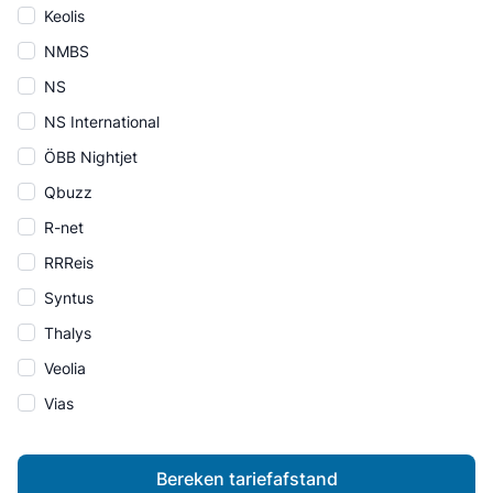
Keolis
NMBS
NS
NS International
ÖBB Nightjet
Qbuzz
R-net
RRReis
Syntus
Thalys
Veolia
Vias
Bereken tariefafstand