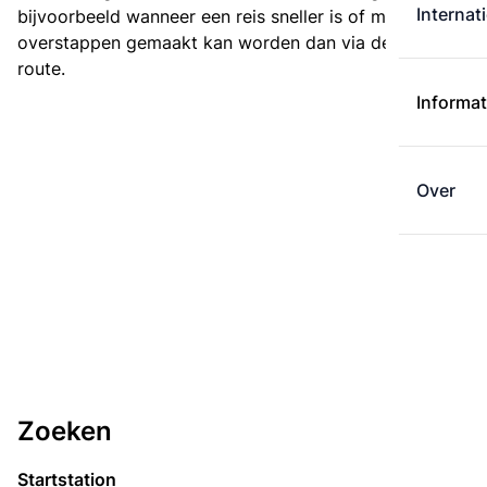
Internat
bijvoorbeeld wanneer een reis sneller is of met minder
overstappen gemaakt kan worden dan via de kortste
route.
Informat
Over
Zoeken
Startstation